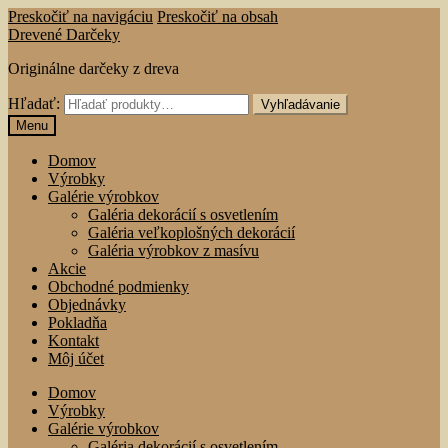
Preskočiť na navigáciu
Preskočiť na obsah
Drevené Darčeky
Originálne darčeky z dreva
Hľadať:
Vyhľadávanie
Menu
Domov
Výrobky
Galérie výrobkov
Galéria dekorácií s osvetlením
Galéria veľkoplošných dekorácií
Galéria výrobkov z masívu
Akcie
Obchodné podmienky
Objednávky
Pokladňa
Kontakt
Môj účet
Domov
Výrobky
Galérie výrobkov
Galéria dekorácií s osvetlením