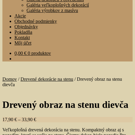
Galéria veľkoplošných dekorácií
Galéria výrobkov z masívu
Akcie
Obchodné podmienky
Objednávky
Pokladňa
Kontakt
Môj účet
0,00
€
0 produktov
Domov
/
Drevené dekorácie na stenu
/
Drevený obraz na stenu
dievča
Drevený obraz na stenu dievča
17,90
€
–
33,90
€
Veľkoplošná drevená dekorácia na stenu. Kompaktný obraz aj s