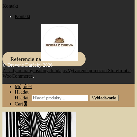
Kontakt
Kontakt
Referencie na
© Drevené Darčeky 2026
Zásady ochrany osobných údajov
Vytvorené pomocou Storefront a
WooCommerce
.
Môj účet
Hľadať
Hľadať:
Vyhľadávanie
Cart
0