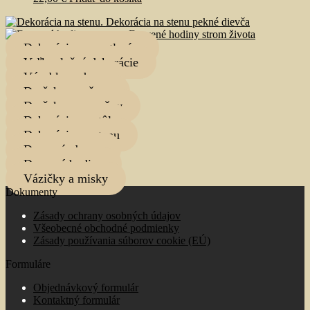
Dekorácia na stenu pekné dievča
Drevené hodiny strom života
Dekorácie s osvetlením
Veľkoplošné dekorácie
Výrobky z dreva
Darčeky pre ženy
Darčeky pre mužov
Dekorácie na stôl
Dekorácie na stenu
Drevené obrazy
Drevené hodiny
Vázičky a misky
Dokumenty
Zásady ochrany osobných údajov
Všeobecné obchodné podmienky
Zásady používania súborov cookie (EÚ)
Formuláre
Objednávkový formulár
Kontaktný formulár