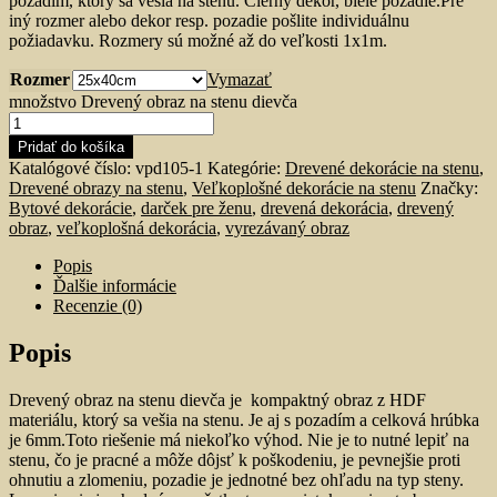
pozadím, ktorý sa vešia na stenu. Čierny dekor, biele pozadie.Pre
iný rozmer alebo dekor resp. pozadie pošlite individuálnu
požiadavku. Rozmery sú možné až do veľkosti 1x1m.
Rozmer
Vymazať
množstvo Drevený obraz na stenu dievča
Pridať do košíka
Katalógové číslo:
vpd105-1
Kategórie:
Drevené dekorácie na stenu
,
Drevené obrazy na stenu
,
Veľkoplošné dekorácie na stenu
Značky:
Bytové dekorácie
,
darček pre ženu
,
drevená dekorácia
,
drevený
obraz
,
veľkoplošná dekorácia
,
vyrezávaný obraz
Popis
Ďalšie informácie
Recenzie (0)
Popis
Drevený obraz na stenu dievča je kompaktný obraz z HDF
materiálu, ktorý sa vešia na stenu. Je aj s pozadím a celková hrúbka
je 6mm.Toto riešenie má niekoľko výhod. Nie je to nutné lepiť na
stenu, čo je pracné a môže dôjsť k poškodeniu, je pevnejšie proti
ohnutiu a zlomeniu, pozadie je jednotné bez ohľadu na typ steny.