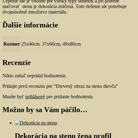
Lepenie nie je vhodné pre všetky typy omietok a pri potrebe
maľovať stenu je dekorácia zničená. Toto riešenie ale potrebuje
dvojnásobné množstvo materiálu.
Ďalšie informácie
Rozmer
25x40cm, 37x60cm, 49x80cm
Recenzie
Nikto zatiaľ nepridal hodnotenie.
Pridajte prvú recenziu pre “Drevený obraz na stenu dievča”
Musíte byť
prihlásený
pre pridanie hodnotenia.
Možno by sa Vám páčilo…
Dekorácia na stenu žena profil