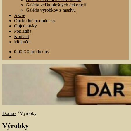
Galéria veľkoplošných dekorácií
Galéria výrobkov z masívu
Akcie
Obchodné podmienky
Objednávky
Pokladňa
Kontakt
Môj účet
0,00
€
0 produktov
Domov
/
Výrobky
Výrobky