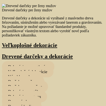
Drevené darčeky pre ženy mužov
Drevené darčeky a dekorácie sú vyrábané z masívneho dreva
frézovaním, sústružením alebo vyrezávané laserom a gravírovaním.
Na požiadanie je možné upravovať štandardné produkty,
personifikovať vlastným textom alebo vyrobiť nové podľa
požiadaviek zákazníka.
Veľkoplošné dekorácie
Drevené darčeky a dekorácie
Dekorácie s osvetlením
Veľkoplošné dekorácie
Výrobky z dreva
Darčeky pre ženy
Darčeky pre mužov
Dekorácie na stôl
Dekorácie na stenu
Drevené obrazy