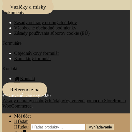
Drevené hodiny
Vázičky a misky
Dokumenty
Zásady ochrany osobných údajov
Všeobecné obchodné podmienky
Zásady používania súborov cookie (EÚ)
Formuláre
Objednávkový formulár
Kontaktný formulár
Kontakt
Kontakt
Referencie na
© Drevené Darčeky 2026
Zásady ochrany osobných údajov
Vytvorené pomocou Storefront a
WooCommerce
.
Môj účet
Hľadať
Hľadať:
Vyhľadávanie