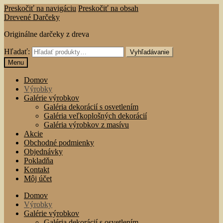
Preskočiť na navigáciu
Preskočiť na obsah
Drevené Darčeky
Originálne darčeky z dreva
Hľadať:
Vyhľadávanie
Menu
Domov
Výrobky
Galérie výrobkov
Galéria dekorácií s osvetlením
Galéria veľkoplošných dekorácií
Galéria výrobkov z masívu
Akcie
Obchodné podmienky
Objednávky
Pokladňa
Kontakt
Môj účet
Domov
Výrobky
Galérie výrobkov
Galéria dekorácií s osvetlením