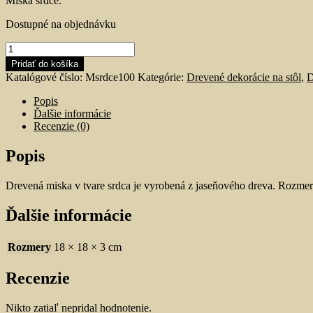
Miska srdce.
Dostupné na objednávku
množstvo
Drevená
Pridať do košíka
miska
Katalógové číslo:
Msrdce100
Kategórie:
Drevené dekorácie na stôl
,
D
v
tvare
Popis
srdca
Ďalšie informácie
Recenzie (0)
Popis
Drevená miska v tvare srdca je vyrobená z jaseňového dreva. Rozme
Ďalšie informácie
Rozmery
18 × 18 × 3 cm
Recenzie
Nikto zatiaľ nepridal hodnotenie.