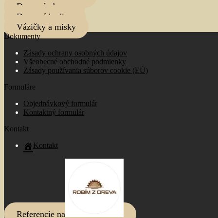
Drevené obrazy
Drevené hodiny
Vázičky a misky
Dokumenty
Zásady ochrany osobných údajov
Všeobecné obchodné podmienky
Zásady používania súborov cookie (EÚ)
Formuláre
Objednávkový formulár
Kontaktný formulár
Kontakt
Kontakt
Referencie na