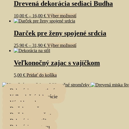
Drevená dekorácia sediaci Budha
This
10,00
€
–
16,00
€
Výber možností
product
has
multiple
Darček pre ženy spojené srdcia
variants.
The
This
25,90
€
–
31,90
€
Výber možností
options
product
may
has
be
multiple
Veľkonočný zajac s vajíčkom
chosen
variants.
on
The
the
5,00
€
Pridať do košíka
options
product
may
page
Vianočné stromčeky
be
Dekorácie s osvetlením
chosen
Veľkoplošné dekorácie
on
Výrobky z dreva
the
product
Darčeky pre ženy
page
Darčeky pre mužov
Dekorácie na stôl
Dekorácie na stenu