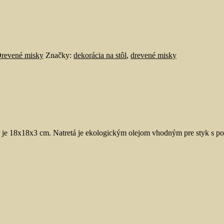
revené misky
Značky:
dekorácia na stôl
,
drevené misky
r je 18x18x3 cm. Natretá je ekologickým olejom vhodným pre styk s po