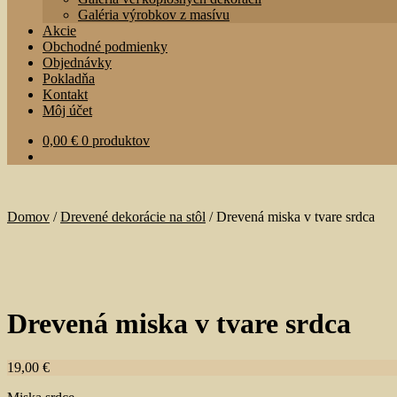
menu
Galéria výrobkov z masívu
Akcie
Obchodné podmienky
Objednávky
Pokladňa
Kontakt
Môj účet
0,00
€
0 produktov
Domov
/
Drevené dekorácie na stôl
/
Drevená miska v tvare srdca
Drevená miska v tvare srdca
19,00
€