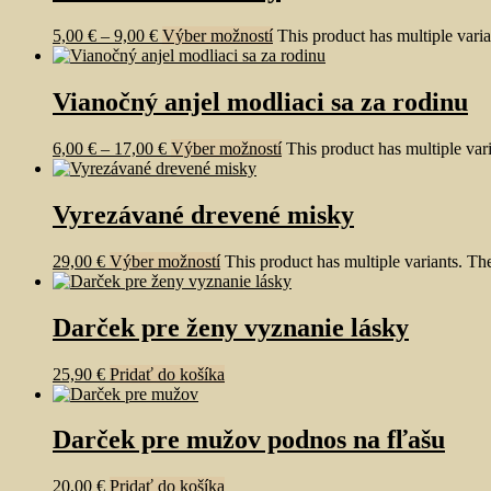
5,00
€
–
9,00
€
Výber možností
This product has multiple vari
Vianočný anjel modliaci sa za rodinu
6,00
€
–
17,00
€
Výber možností
This product has multiple va
Vyrezávané drevené misky
29,00
€
Výber možností
This product has multiple variants. T
Darček pre ženy vyznanie lásky
25,90
€
Pridať do košíka
Darček pre mužov podnos na fľašu
20,00
€
Pridať do košíka