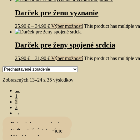
Darček pre ženu vyznanie
25,90
€
–
34,90
€
Výber možností
This product has multiple v
Darček pre ženy spojené srdcia
25,90
€
–
31,90
€
Výber možností
This product has multiple v
Zobrazených 13–24 z 35 výsledkov
←
1
2
3
→
Dekorácie s osvetlením
Veľkoplošné dekorácie
Výrobky z dreva