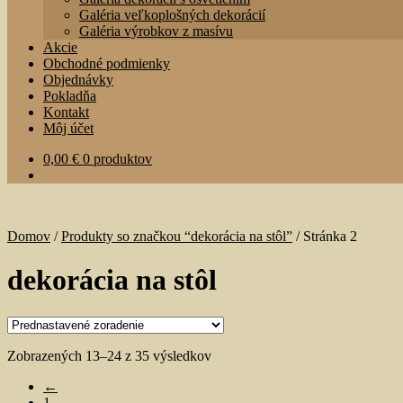
Galéria veľkoplošných dekorácií
Galéria výrobkov z masívu
Akcie
Obchodné podmienky
Objednávky
Pokladňa
Kontakt
Môj účet
0,00
€
0 produktov
Domov
/
Produkty so značkou “dekorácia na stôl”
/
Stránka 2
dekorácia na stôl
Zobrazených 13–24 z 35 výsledkov
←
1