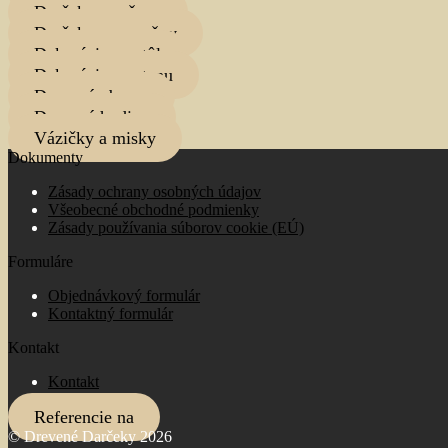
Darčeky pre ženy
Darčeky pre mužov
Dekorácie na stôl
Dekorácie na stenu
Drevené obrazy
Drevené hodiny
Vázičky a misky
Dokumenty
Zásady ochrany osobných údajov
Všeobecné obchodné podmienky
Zásady používania súborov cookie (EÚ)
Formuláre
Objednávkový formulár
Kontaktný formulár
Kontakt
Kontakt
Referencie na
© Drevené Darčeky 2026