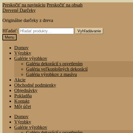
Preskočiť na navigáciu
Preskočiť na obsah
Drevené Darčeky
Originálne darčeky z dreva
Hľadať:
Vyhľadávanie
Menu
Domov
Výrobky
Galérie výrobkov
Galéria dekorácií s osvetlením
Galéria veľkoplošných dekorácií
Galéria výrobkov z masívu
Akcie
Obchodné podmienky
Objednávky
Pokladňa
Kontakt
Môj účet
Domov
Výrobky
Galérie výrobkov
Galéria dekorácií s osvetlením