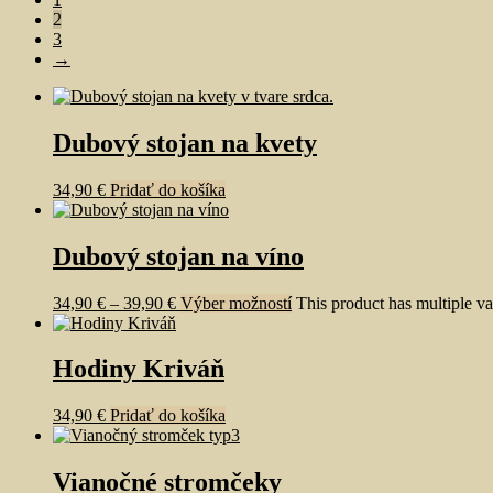
2
3
→
Dubový stojan na kvety
34,90
€
Pridať do košíka
Dubový stojan na víno
34,90
€
–
39,90
€
Výber možností
This product has multiple v
Hodiny Kriváň
34,90
€
Pridať do košíka
Vianočné stromčeky