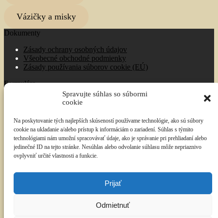
Vázičky a misky
Dokumenty
Zásady ochrany osobných údajov
Všeobecné obchodné podmienky
Zásady používania súborov cookie (EÚ)
Formuláre
Spravujte súhlas so súbormi
Objednávkový formulár
cookie
Kontaktný formulár
Na poskytovanie tých najlepších skúseností používame technológie, ako sú súbory
Kontakt
cookie na ukladanie a/alebo prístup k informáciám o zariadení. Súhlas s týmito
technológiami nám umožní spracovávať údaje, ako je správanie pri prehliadaní alebo
Kontakt
jedinečné ID na tejto stránke. Nesúhlas alebo odvolanie súhlasu môže nepriaznivo
ovplyvniť určité vlastnosti a funkcie.
Referencie na
Prijať
© Drevené Darčeky 2026
Zásady ochrany osobných údajov
Vytvorené pomocou Storefront a
WooCommerce
.
Odmietnuť
Môj účet