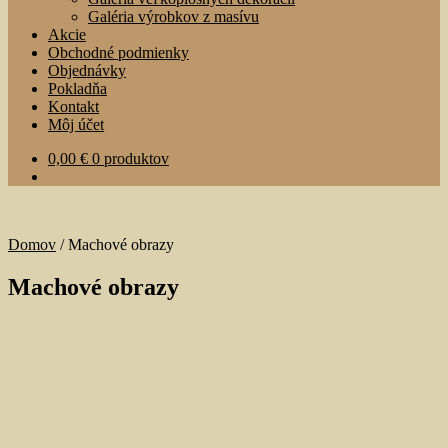
menu
Galéria výrobkov z masívu
Akcie
Obchodné podmienky
Objednávky
Pokladňa
Kontakt
Môj účet
0,00
€
0 produktov
Domov
/
Machové obrazy
Machové obrazy